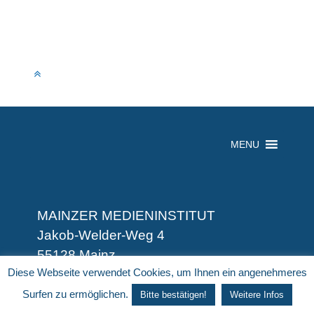
MENU
MAINZER MEDIENINSTITUT
Jakob-Welder-Weg 4
55128 Mainz
Diese Webseite verwendet Cookies, um Ihnen ein angenehmeres
Tel.: +49 6131 39 37690
Fax: +49 6131 39 37695
Surfen zu ermöglichen.
Bitte bestätigen!
Weitere Infos