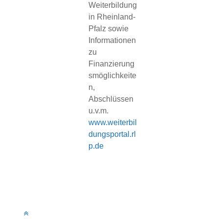
Weiterbildung
grundle
in Rheinland-
des
Pfalz sowie
Verständ
Informationen
der
zu
Diversitä
Finanzierung
der
smöglichkeite
Fachkult
n,
n
Abschlüssen
ermöglic
u.v.m.
hat. Dav
profitier
www.weiterbil
ich heut
dungsportal.rl
als
p.de
Vizepräs
ntin eine
Hochsch
sehr.“