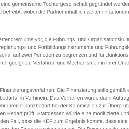
ine gemeinsame Tochtergesellschaft gegründet werden, di
 betreibt, wobei die Partner inhaltlich weiterhin autonom
tengremiums vor, die Führungs- und Organisationskultur
ereplanungs- und Fortbildungsinstrumente und Führungsk
onal auf zwei Perioden zu begrenzen und für „funktions
 durch geeignete Verfahren und Mechanismen in ihrer Una
 Finanzierungsverfahren. Die Finanzierung solle gemäß e
bedarfs im Vorhinein. Das Verfahren würde dann Auftrag
 mehr ihren Finanzbedarf bei der Kommission zur Überprü
en Bedarf prüft. Stattdessen würde eine modifizierte u
Für den Fall, dass die KEF zum Ergebnis kommt, dass eine 
on den Finanzzuweisungen vor. Die Bewertungskriterien