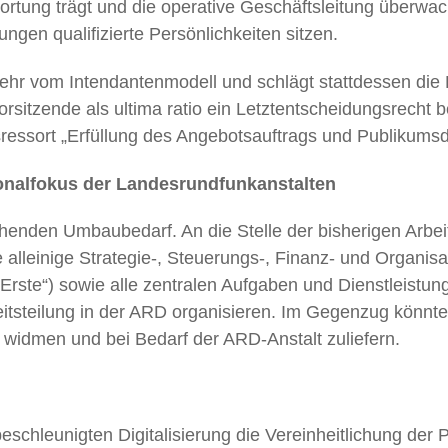
wortung trägt und die operative Geschäftsleitung überwac
ngen qualifizierte Persönlichkeiten sitzen.
ehr vom Intendantenmodell und schlägt stattdessen die E
orsitzende als ultima ratio ein Letztentscheidungsrecht 
ressort „Erfüllung des Angebotsauftrags und Publikumsd
onalfokus der Landesrundfunkanstalten
ichenden Umbaubedarf. An die Stelle der bisherigen Arbe
ie alleinige Strategie-, Steuerungs-, Finanz- und Organi
rste“) sowie alle zentralen Aufgaben und Dienstleistu
eitsteilung in der ARD organisieren. Im Gegenzug könnt
 widmen und bei Bedarf der ARD-Anstalt zuliefern.
beschleunigten Digitalisierung die Vereinheitlichung de