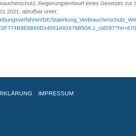
rbraucherschutz, Regierungsentwurf eines Gesetzes zur
1.2021, abrufbar unter:
gebungsverfahren/DE/Staerkung_Verbraucherschutz_We
26FF2F774B9E6B60D14551A91676B50A.1_cid297?nn=67
ERKLÄRUNG
IMPRESSUM