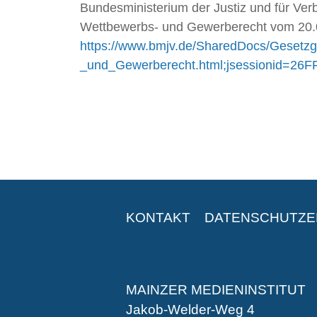
Bundesministerium der Justiz und für Ve
Wettbewerbs- und Gewerberecht vom 20.0
https://www.bmjv.de/SharedDocs/Gesetz
_und_Gewerberecht.html;jsessionid=
KONTAKT
DATENSCHUTZ
MAINZER MEDIENINSTITUT
Jakob-Welder-Weg 4