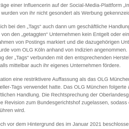
ge einer Influencerin auf der Social-Media-Plattform „In
 wurden von ihr nicht gesondert als Werbung gekennzei
ich bei den „Tags“ auch dann um geschäftliche Handlu
ür von den „getaggten“ Unternehmen kein Entgelt oder ei
Rahmen von Postings markiert und die dazugehörigen Un
urde vom OLG Köln anhand von Indizien angenommen. H
ng der „Tags“ verbunden mit den entsprechenden Herste
falls mittelbar auch ihr eigenes Unternehmen fördere.
tation eine restriktivere Auffassung als das OLG Münche
steller-Tags verwendet hatte. Das OLG München folgerte 
tlichen Handlung. Die Rechtsprechung der Oberlandesgeri
e Revision zum Bundesgerichtshof zugelassen, sodass ei
ühren wird.
 auch vor dem Hintergrund des im Januar 2021 beschloss