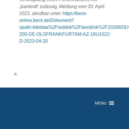
„bankrott“ zulässig, Meldung vom 20. April
2023, abrufbar unter:
https://beck-
online.beck.de/Dokument?
vpath=bibdata%2Freddok%2Fbecklink%2F2026829.
200-GE-OLGFRANKFURTAM-AZ-16U1022-
D-2023-04-20
MENU