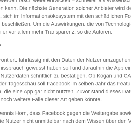
 werden rasch weiterentwickelt – schneller als Wissensc
eren kann. Die nächste Generation solcher Anbieter wird de
, sich im Informationsökosystem mit den schädlichen Fol
beschließen. Um die Auswirkungen, die von Technolog
ier vor allem mehr Transparenz, so die Autoren.
?
ontiert, fahrlässig mit den Daten der Nutzer umzugehen.
ssbrauch gewusst haben soll und daraufhin die App ei
r Nutzerdaten schriftlich zu bestätigen. Ob Kogan und 
t der Tagesschau soll Facebook im selben Jahr das Featur
die eine App gar nicht nutzten. Zuvor stand dieses Date
noch weitere Fälle dieser Art geben könnte.
 Dennis Horn, dass Facebook gegen die Weitergabe sowi
 Nutzer nicht unmittelbar nach dem Wissen über den Vorf