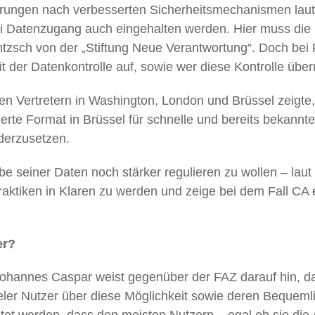
ungen nach verbesserten Sicherheitsmechanismen laut
i Datenzugang auch eingehalten werden. Hier muss die 
ntzsch von der „Stiftung Neue Verantwortung“. Doch bei 
t der Datenkontrolle auf, sowie wer diese Kontrolle üb
hen Vertretern in Washington, London und Brüssel zeig
isierte Format in Brüssel für schnelle und bereits bekann
derzusetzen.
seiner Daten noch stärker regulieren zu wollen – laut H
aktiken in Klaren zu werden und zeige bei dem Fall CA e
er?
hannes Caspar weist gegenüber der FAZ darauf hin, da
eler Nutzer über diese Möglichkeit sowie deren Bequemli
t werden, dass den meisten Nutzern – egal ob sie die A