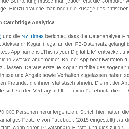
ßende Beurteilung müsse man jedoch erst die Computer 
Aussage. Hierzu brauche man noch die Zusage des britisch
m Cambridge Analytica
)
und die
NY Times
berichtet, dass die Datenanalyse-Fi
 Aleksandr Kogan illegal an den FB-Datensatz gelangt ist
est-App namens „This is your Digital Life“ entwickelt u
tliche Zwecke angemeldet. Bei der App beantworteten di
n zu lassen. Daraus erstellte Kogan mithilfe des sogen
rfnisse und Ängste sowie Verhalten zugelassen haben sol
ren Freunde, die ihnen statistisch ähneln. Die mit der 
e sich so den Vertragsrichtlinien von Facebook, die die
70.000 Personen heruntergeladen. Sprich hier hatten d
amaliges Feature von Facebook (2015 eingestellt) wurd
ttelt, wenn deren Privatsphäre-Einstellung dies zuließ.