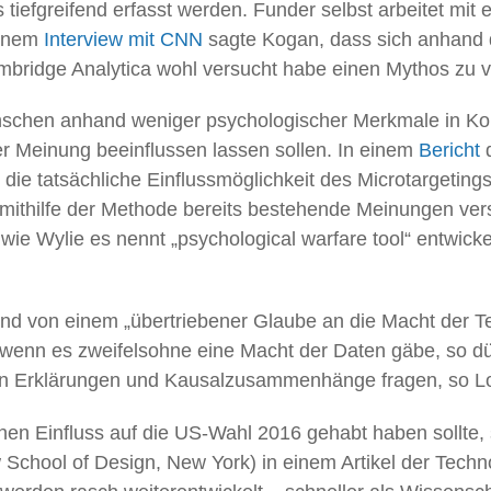
s tiefgreifend erfasst werden. Funder selbst arbeitet mit
einem
Interview mit CNN
sagte Kogan, dass sich anhand
mbridge Analytica wohl versucht habe einen Mythos zu 
Menschen anhand weniger psychologischer Merkmale in K
er Meinung beeinflussen lassen sollen. In einem
Bericht
d
ie tatsächliche Einflussmöglichkeit des Microtargetings 
mithilfe der Methode bereits bestehende Meinungen ver
wie Wylie es nennt „psychological warfare tool“ entwickel
.
und von einem „übertriebener Glaube an die Macht der 
wenn es zweifelsohne eine Macht der Daten gäbe, so d
isen Erklärungen und Kausalzusammenhänge fragen, 
en Einfluss auf die US-Wahl 2016 gehabt haben sollte,
 School of Design, New York) in einem Artikel der Tech