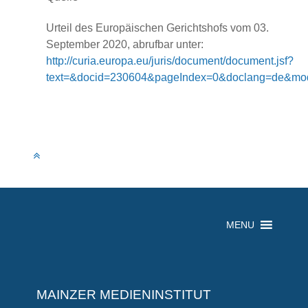
Urteil des Europäischen Gerichtshofs vom 03.
September 2020, abrufbar unter:
http://curia.europa.eu/juris/document/document.jsf?
text=&docid=230604&pageIndex=0&doclang=de&mode
MENU
MAINZER MEDIENINSTITUT