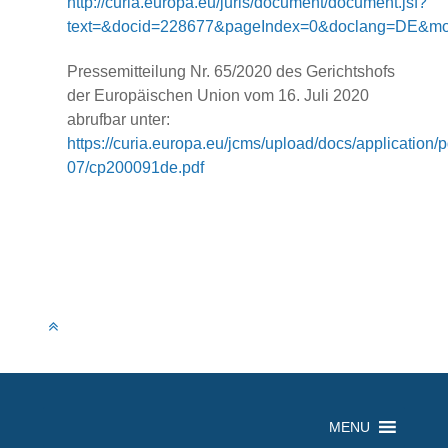
http://curia.europa.eu/juris/document/document.jsf?
text=&docid=228677&pageIndex=0&doclang=DE&mod
Pressemitteilung Nr. 65/2020 des Gerichtshofs
der Europäischen Union vom 16. Juli 2020
abrufbar unter:
https://curia.europa.eu/jcms/upload/docs/application/
07/cp200091de.pdf
MENU