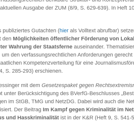
er aktuellen Ausgabe der ZUM (8/9, S. 629-639). In Heft 1
 publiziertes Gutachten (
hier
als Volltext abrufbar) setze
it den
Möglichkeiten öffentlicher Förderung von Loka
ter Wahrung der Staatsferne
auseinander. Thematisiert
 um den verfassungsrechtlichen Anforderungen gerecht
taatlichen Kompetenzverteilung für eine Journalismusfö
t 4, S. 285-293) erschienen.
Gessinger mit dem
Gesetzespaket gegen Rechtsextremism
ibt unter Berücksichtigung des BVerfG-Beschlusses „Best
gen im StGB, TMG und NetzDG. Dabei wird auch die Net
siert. Der Beitrag
Im Kampf gegen Kriminalität im Ne
s und Hasskriminalität
ist in der K&R (Heft 9, S. 541-5