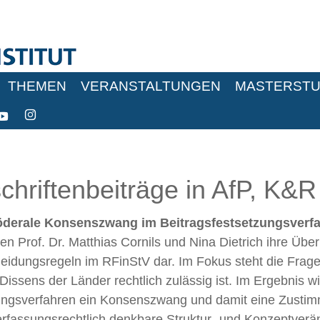
THEMEN
VERANSTALTUNGEN
MASTERSTU
schriftenbeiträge in AfP, K
föderale Konsenszwang im Beitragsfestsetzungsverfah
en Prof. Dr. Matthias Cornils und Nina Dietrich ihre Üb
eidungsregeln im RFinStV dar. Im Fokus steht die Frag
ssens der Länder rechtlich zulässig ist. Im Ergebnis wir
zungsverfahren ein Konsenszwang und damit eine Zustimm
erfassungsrechtlich denkbare Struktur- und Konzeptver