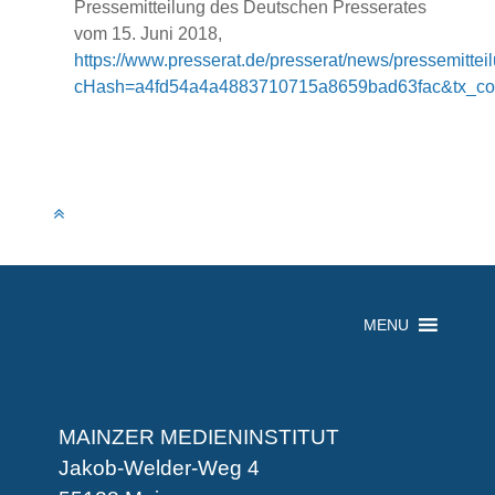
Pressemitteilung des Deutschen Presserates
vom 15. Juni 2018,
https://www.presserat.de/presserat/news/pressemittei
cHash=a4fd54a4a4883710715a8659bad63fac&tx_con
MENU
MAINZER MEDIENINSTITUT
Jakob-Welder-Weg 4