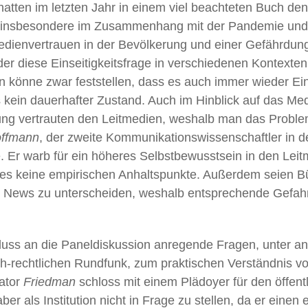
atten im letzten Jahr in einem viel beachteten Buch de
e, insbesondere im Zusammenhang mit der Pandemie und 
edienvertrauen in der Bevölkerung und einer Gefährdun
 der diese Einseitigkeitsfrage in verschiedenen Kontexten 
könne zwar feststellen, dass es auch immer wieder Eins
ngs kein dauerhafter Zustand. Auch im Hinblick auf das 
ng vertrauten den Leitmedien, weshalb man das Problem 
ffmann
, der zweite Kommunikationswissenschaftler in de
Er warb für ein höheres Selbstbewusstsein in den Leitm
s keine empirischen Anhaltspunkte. Außerdem seien Bü
ke News zu unterscheiden, weshalb entsprechende Gefahr
ss an die Paneldiskussion anregende Fragen, unter a
-rechtlichen Rundfunk, zum praktischen Verständnis von
ator
Friedman
schloss mit einem Plädoyer für den öffent
aber als Institution nicht in Frage zu stellen, da er einen