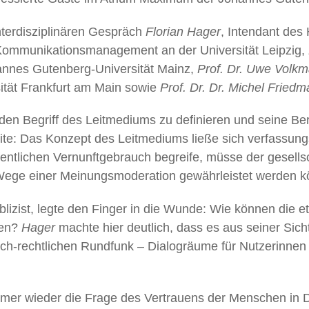
terdisziplinären Gespräch
Florian Hager
, Intendant de
 Kommunikationsmanagement an der Universität Leipzig,
nnes Gutenberg-Universität Mainz,
Prof. Dr. Uwe Volk
ität Frankfurt am Main sowie
Prof. Dr. Dr. Michel Friedm
en Begriff des Leitmediums zu definieren und seine Ber
te: Das Konzept des Leitmediums ließe sich verfassungs
ntlichen Vernunftgebrauch begreife, müsse der gesells
 Wege einer Meinungsmoderation gewährleistet werden k
ublizist, legte den Finger in die Wunde: Wie können die 
den?
Hager
machte hier deutlich, dass es aus seiner Sic
ich-rechtlichen Rundfunk – Dialogräume für Nutzerinnen
mmer wieder die Frage des Vertrauens der Menschen in D