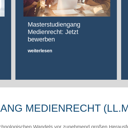
Masterstudiengang
Medienrecht: Jetzt
bewerben
weiterlesen
NG MEDIENRECHT (LL.M
echnologischen Wandels vor zunehmend großen Herausf