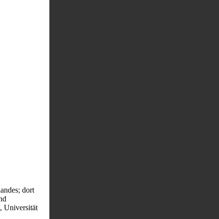
landes; dort
nd
, Universität