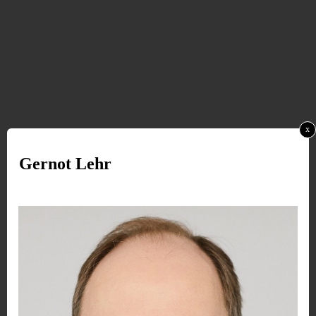
x
​Gernot Lehr