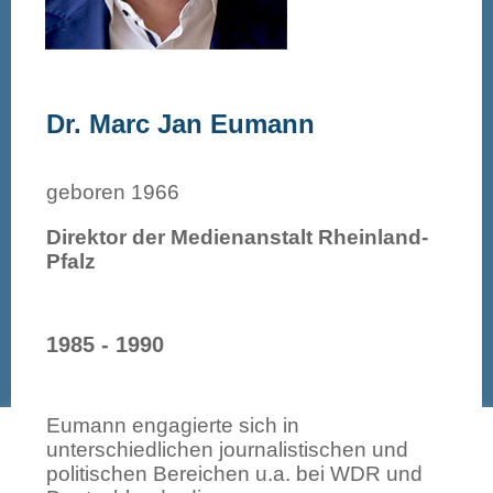
Dr. Marc Jan Eumann
geboren 1966
Direktor der Medienanstalt Rheinland-
Pfalz
1985 - 1990
Eumann engagierte sich in
Diese Webseite verwendet Cookies, um Ihnen ein angenehmeres
unterschiedlichen journalistischen und
Surfen zu ermöglichen.
Bitte bestätigen!
Weitere Infos
politischen Bereichen u.a. bei WDR und